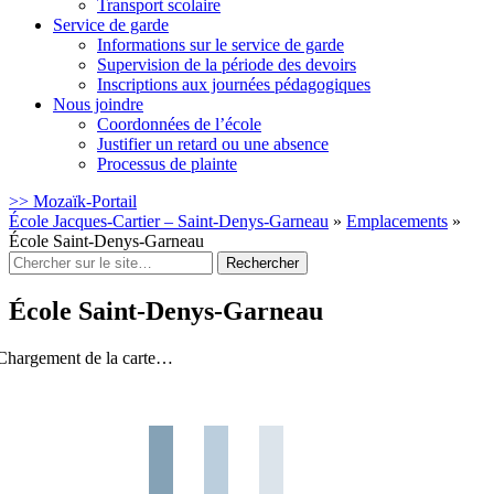
Transport scolaire
Service de garde
Informations sur le service de garde
Supervision de la période des devoirs
Inscriptions aux journées pédagogiques
Nous joindre
Coordonnées de l’école
Justifier un retard ou une absence
Processus de plainte
>> Mozaïk-Portail
École Jacques-Cartier – Saint-Denys-Garneau
»
Emplacements
»
École Saint-Denys-Garneau
Rechercher
:
École Saint-Denys-Garneau
Chargement de la carte…