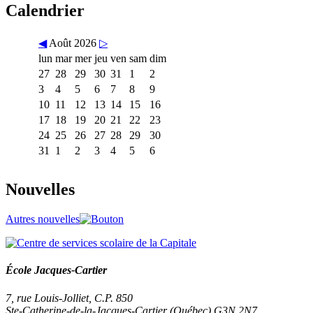
Calendrier
◀
Août 2026
▷
lun
mar
mer
jeu
ven
sam
dim
27
28
29
30
31
1
2
3
4
5
6
7
8
9
10
11
12
13
14
15
16
17
18
19
20
21
22
23
24
25
26
27
28
29
30
31
1
2
3
4
5
6
Nouvelles
Autres nouvelles
École Jacques-Cartier
7, rue Louis-Jolliet, C.P. 850
Ste-Catherine-de-la-Jacques-Cartier (Québec) G3N 2N7