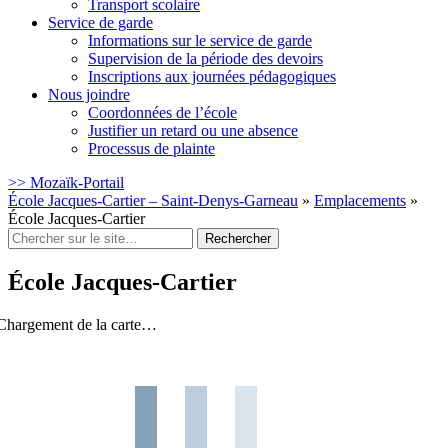
Transport scolaire
Service de garde
Informations sur le service de garde
Supervision de la période des devoirs
Inscriptions aux journées pédagogiques
Nous joindre
Coordonnées de l’école
Justifier un retard ou une absence
Processus de plainte
>> Mozaïk-Portail
École Jacques-Cartier – Saint-Denys-Garneau
»
Emplacements
»
École Jacques-Cartier
Rechercher
:
École Jacques-Cartier
Chargement de la carte…