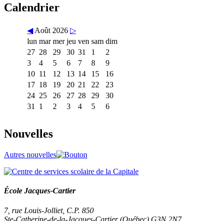
Calendrier
◀
Août 2026
▷
lun
mar
mer
jeu
ven
sam
dim
27
28
29
30
31
1
2
3
4
5
6
7
8
9
10
11
12
13
14
15
16
17
18
19
20
21
22
23
24
25
26
27
28
29
30
31
1
2
3
4
5
6
Nouvelles
Autres nouvelles
École Jacques-Cartier
7, rue Louis-Jolliet, C.P. 850
Ste-Catherine-de-la-Jacques-Cartier (Québec) G3N 2N7