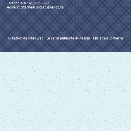
Télécopieur : 418 875-3422
ecole.st-dgarneau@cssc.gouv.qc.ca
Création de sites web
:
Le saint publicité et design
- Christian St-Pierre