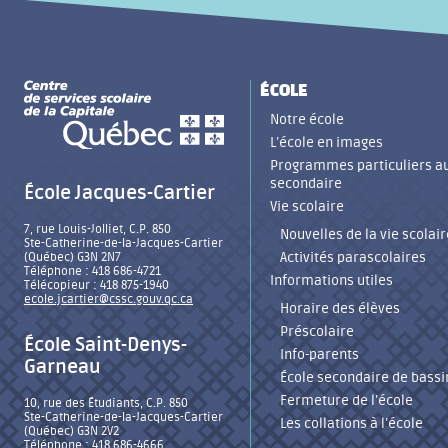
ÉCOLE
Notre école
L’école en images
Programmes particuliers a
secondaire
École Jacques-Cartier
Vie scolaire
7, rue Louis-Jolliet, C.P. 850
Nouvelles de la vie scolair
Ste-Catherine-de-la-Jacques-Cartier
Activités parascolaires
(Québec) G3N 2N7
Téléphone : 418 686-4721
Informations utiles
Télécopieur : 418 875-1940
ecole.jcartier@cssc.gouv.qc.ca
Horaire des élèves
Préscolaire
École Saint-Denys-
Info-parents
Garneau
École secondaire de bassi
Fermeture de l’école
10, rue des Étudiants, C.P. 850
Ste-Catherine-de-la-Jacques-Cartier
Les collations à l’école
(Québec) G3N 2V2
Téléphone : 418 686-4666