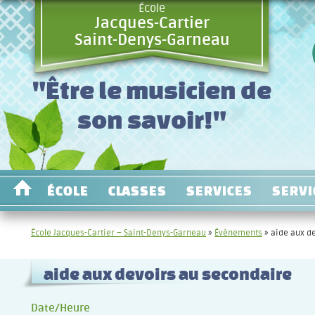
École
Jacques-Cartier
Saint-Denys-Garneau
"Être le musicien de
son savoir!"
ÉCOLE
CLASSES
SERVICES
SERVI
École Jacques-Cartier – Saint-Denys-Garneau
»
Évènements
»
aide aux d
aide aux devoirs au secondaire
Date/Heure