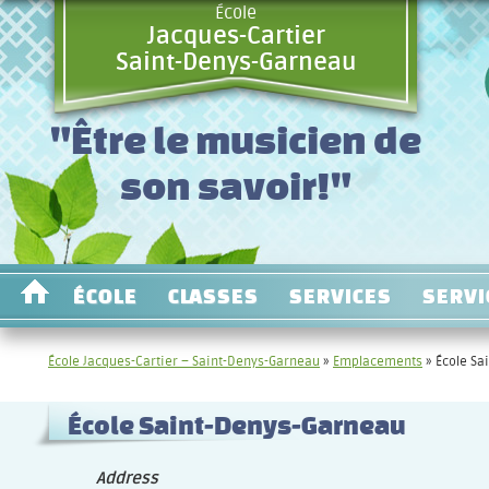
École
Jacques-Cartier
Saint-Denys-Garneau
"Être le musicien de
son savoir!"
ÉCOLE
CLASSES
SERVICES
SERVI
École Jacques-Cartier – Saint-Denys-Garneau
»
Emplacements
»
École Sa
École Saint-Denys-Garneau
Address