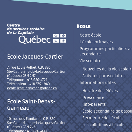
ÉCOLE
Notre école
L’école en images
Programmes particuliers a
secondaire
École Jacques-Cartier
Vie scolaire
7, rue Louis-Jolliet, C.P. 850
Nouvelles de la vie scolair
Ste-Catherine-de-la-Jacques-Cartier
Activités parascolaires
(Québec) G3N 2N7
Téléphone : 418 686-4721
Informations utiles
Télécopieur : 418 875-1940
ecole.jcartier@cssc.gouv.qc.ca
Horaire des élèves
Préscolaire
École Saint-Denys-
Info-parents
Garneau
École secondaire de bassi
Fermeture de l’école
10, rue des Étudiants, C.P. 850
Ste-Catherine-de-la-Jacques-Cartier
Les collations à l’école
(Québec) G3N 2V2
Téléphone : 418 686-4666