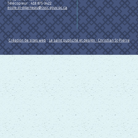
Télécopieur : 418 875-3422
ecole.st-dgarneau@cssc.gouv.qc.ca
Création de sites web
:
Le saint publicité et design
- Christian St-Pierre