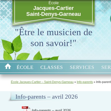
École
Jacques-Cartier
Saint-Denys-Garneau
"Être le musicien de
son savoir!"
ÉCOLE
CLASSES
SERVICES
SER
École Jacques-Cartier – Saint-Denys-Garneau
»
Info-parents
»
Info-parent
Info-parents – avril 2026
Info-parents – avril 2026