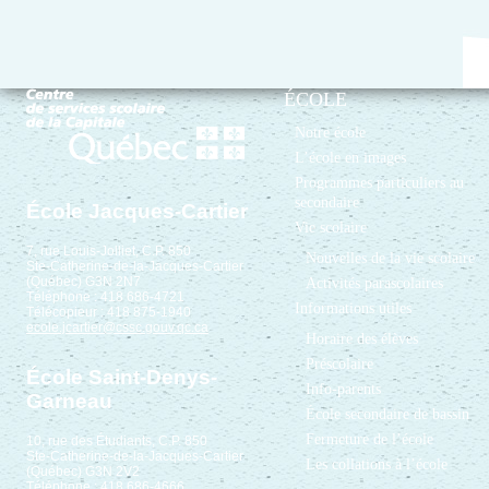
ÉCOLE
Notre école
L’école en images
Programmes particuliers au
secondaire
École Jacques-Cartier
Vie scolaire
7, rue Louis-Jolliet, C.P. 850
Nouvelles de la vie scolaire
Ste-Catherine-de-la-Jacques-Cartier
(Québec) G3N 2N7
Activités parascolaires
Téléphone : 418 686-4721
Informations utiles
Télécopieur : 418 875-1940
ecole.jcartier@cssc.gouv.qc.ca
Horaire des élèves
Préscolaire
École Saint-Denys-
Info-parents
Garneau
École secondaire de bassin
Fermeture de l’école
10, rue des Étudiants, C.P. 850
Ste-Catherine-de-la-Jacques-Cartier
Les collations à l’école
(Québec) G3N 2V2
Téléphone : 418 686-4666