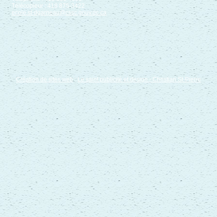
Télécopieur : 418 875-3422
ecole.st-dgarneau@cssc.gouv.qc.ca
Création de sites web
:
Le saint publicité et design
- Christian St-Pierre