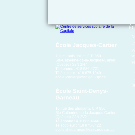
É
No
L’
École Jacques-Cartier
Pr
se
7, rue Louis-Jolliet, C.P. 850
Ste-Catherine-de-la-Jacques-Cartier
Vi
(Québec) G3N 2N7
Téléphone : 418 686-4721
Télécopieur : 418 875-1940
ecole.jcartier@cssc.gouv.qc.ca
In
École Saint-Denys-
Garneau
10, rue des Étudiants, C.P. 850
Ste-Catherine-de-la-Jacques-Cartier
(Québec) G3N 2V2
Téléphone : 418 686-4666
Télécopieur : 418 875-3422
ecole.st-dgarneau@cssc.gouv.qc.ca