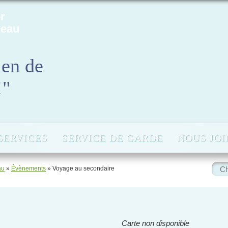
r
neau
ien de
!"
SERVICES
SERVICE DE GARDE
NOUS JO
Rech
au
»
Évènements
»
Voyage au secondaire
:
Carte non disponible