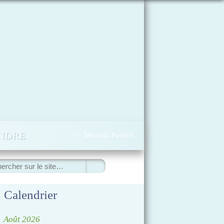
INDRE
>> Mozaïk-Portail
ercher
Calendrier
◀
Août 2026
▷