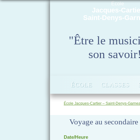
École
Jacques-Cartie
Saint-Denys-Gar
"Être le music
son savoir
ÉCOLE
CLASSES
École Jacques-Cartier – Saint-Denys-Garne
Voyage au secondaire
Date/Heure