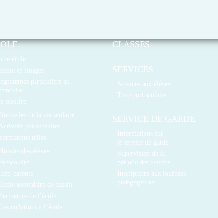
COLE
CLASSES
tre école
SERVICES
école en images
ogrammes particuliers au
Services aux élèves
condaire
Transport scolaire
e scolaire
Nouvelles de la vie scolaire
SERVICE DE GARDE
Activités parascolaires
Informations sur
formations utiles
le service de garde
Horaire des élèves
Supervision de la
Préscolaire
période des devoirs
Info-parents
Inscriptions aux journées
pédagogiques
École secondaire de bassin
Fermeture de l’école
Les collations à l’école