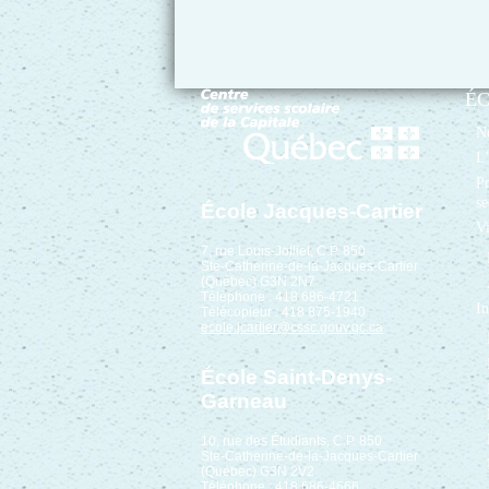
É
No
L’
Pr
se
École Jacques-Cartier
Vi
7, rue Louis-Jolliet, C.P. 850
Ste-Catherine-de-la-Jacques-Cartier
(Québec) G3N 2N7
Téléphone : 418 686-4721
In
Télécopieur : 418 875-1940
ecole.jcartier@cssc.gouv.qc.ca
École Saint-Denys-
Garneau
10, rue des Étudiants, C.P. 850
Ste-Catherine-de-la-Jacques-Cartier
(Québec) G3N 2V2
Téléphone : 418 686-4666