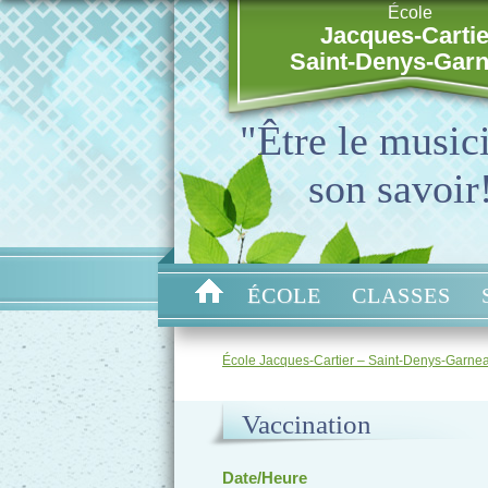
École
Jacques-Cartie
Saint-Denys-Gar
"Être le music
son savoir
ÉCOLE
CLASSES
École Jacques-Cartier – Saint-Denys-Garne
Vaccination
Date/Heure