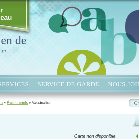
r
neau
ien de
!"
SERVICES
SERVICE DE GARDE
NOUS JO
Rech
au
»
Évènements
»
Vaccination
:
Carte non disponible