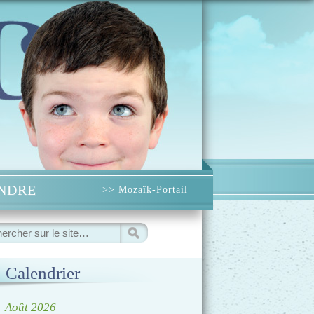
INDRE
>> Mozaïk-Portail
ercher
Calendrier
◀
Août 2026
▷