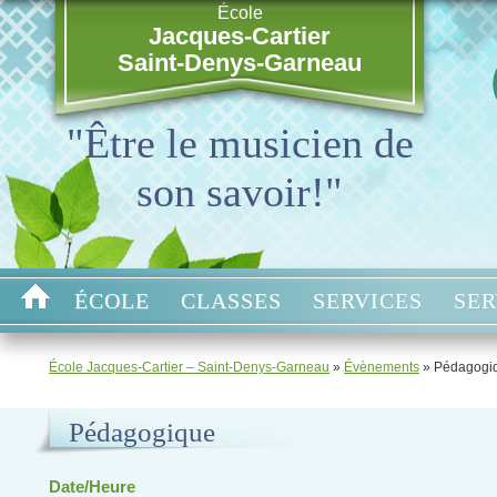
École
Jacques-Cartier
Saint-Denys-Garneau
"Être le musicien de
son savoir!"
ÉCOLE
CLASSES
SERVICES
SER
École Jacques-Cartier – Saint-Denys-Garneau
»
Évènements
»
Pédagogi
Pédagogique
Date/Heure