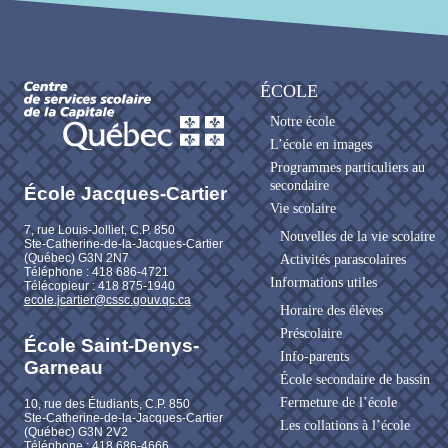
ÉCOLE
Notre école
L’école en images
Programmes particuliers au
secondaire
École Jacques-Cartier
Vie scolaire
7, rue Louis-Jolliet, C.P. 850
Nouvelles de la vie scolaire
Ste-Catherine-de-la-Jacques-Cartier
(Québec) G3N 2N7
Activités parascolaires
Téléphone : 418 686-4721
Informations utiles
Télécopieur : 418 875-1940
ecole.jcartier@cssc.gouv.qc.ca
Horaire des élèves
Préscolaire
École Saint-Denys-
Info-parents
Garneau
École secondaire de bassin
Fermeture de l’école
10, rue des Étudiants, C.P. 850
Ste-Catherine-de-la-Jacques-Cartier
Les collations à l’école
(Québec) G3N 2V2
Téléphone : 418 686-4666