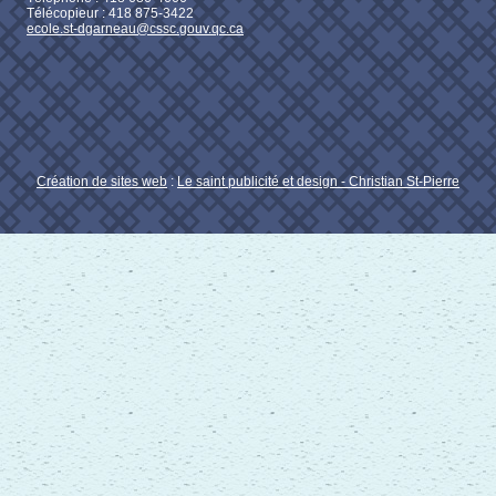
Télécopieur : 418 875-3422
ecole.st-dgarneau@cssc.gouv.qc.ca
Création de sites web
:
Le saint publicité et design
- Christian St-Pierre