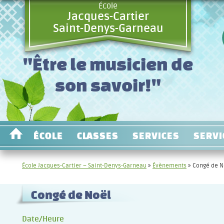
École
Jacques-Cartier
Saint-Denys-Garneau
"Être le musicien de
son savoir!"
ÉCOLE
CLASSES
SERVICES
SERVI
École Jacques-Cartier – Saint-Denys-Garneau
»
Évènements
»
Congé de N
Congé de Noël
Date/Heure