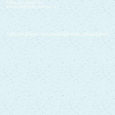
Télécopieur : 418 875-3422
ecole.st-dgarneau@cssc.gouv.qc.ca
Création de sites web
:
Le saint publicité et design
- Christian St-Pierre