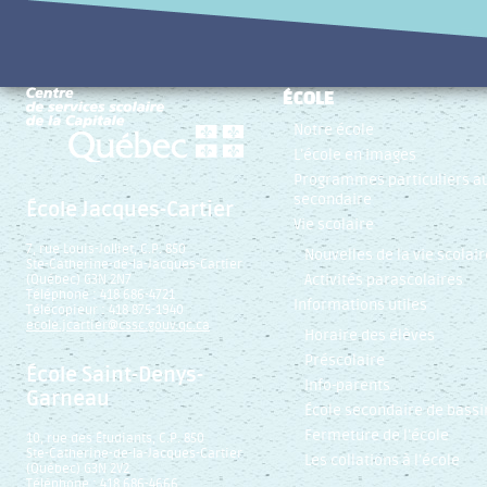
ÉCOLE
Notre école
L’école en images
Programmes particuliers a
secondaire
École Jacques-Cartier
Vie scolaire
7, rue Louis-Jolliet, C.P. 850
Nouvelles de la vie scolair
Ste-Catherine-de-la-Jacques-Cartier
Activités parascolaires
(Québec) G3N 2N7
Téléphone : 418 686-4721
Informations utiles
Télécopieur : 418 875-1940
ecole.jcartier@cssc.gouv.qc.ca
Horaire des élèves
Préscolaire
École Saint-Denys-
Info-parents
Garneau
École secondaire de bassi
Fermeture de l’école
10, rue des Étudiants, C.P. 850
Ste-Catherine-de-la-Jacques-Cartier
Les collations à l’école
(Québec) G3N 2V2
Téléphone : 418 686-4666