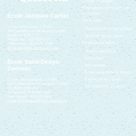
L’école en images
Programmes particuliers au
secondaire
École Jacques-Cartier
Vie scolaire
7, rue Louis-Jolliet, C.P. 850
Nouvelles de la vie scolaire
Ste-Catherine-de-la-Jacques-Cartier
(Québec) G3N 2N7
Activités parascolaires
Téléphone : 418 686-4721
Informations utiles
Télécopieur : 418 875-1940
ecole.jcartier@cssc.gouv.qc.ca
Horaire des élèves
Préscolaire
École Saint-Denys-
Info-parents
Garneau
École secondaire de bassin
Fermeture de l’école
10, rue des Étudiants, C.P. 850
Ste-Catherine-de-la-Jacques-Cartier
Les collations à l’école
(Québec) G3N 2V2
Téléphone : 418 686-4666
Télécopieur : 418 875-3422
ecole.st-dgarneau@cssc.gouv.qc.ca