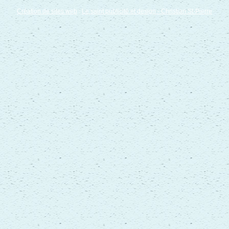
Création de sites web
:
Le saint publicité et design
- Christian St-Pierre