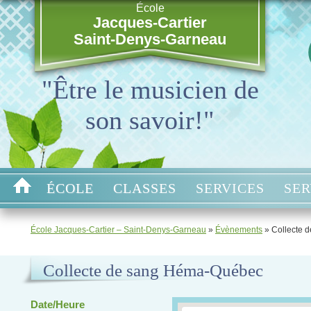
École
Jacques-Cartier
Saint-Denys-Garneau
"Être le musicien de
son savoir!"
ÉCOLE
CLASSES
SERVICES
SER
École Jacques-Cartier – Saint-Denys-Garneau
»
Évènements
»
Collecte 
Collecte de sang Héma-Québec
Date/Heure