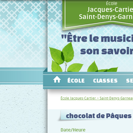
École
Jacques-Cartie
Saint-Denys-Gar
"Être le music
son savoir
ÉCOLE
CLASSES
S
École Jacques-Cartier – Saint-Denys-Garnea
chocolat de Pâques
Date/Heure