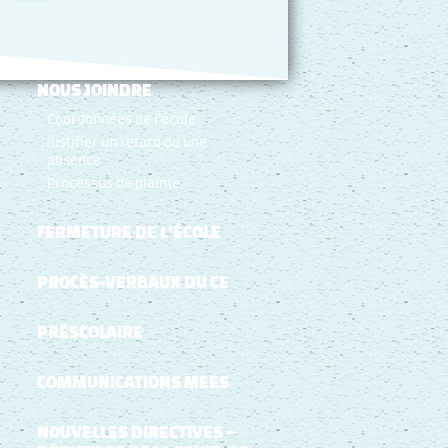
NOUS JOINDRE
Coordonnées de l’école
Justifier un retard ou une
absence
Processus de plainte
FERMETURE DE L’ÉCOLE
PROCÈS-VERBAUX DU CE
PRÉSCOLAIRE
COMMUNICATIONS MEES
NOUVELLES DIRECTIVES –