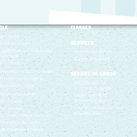
OLE
CLASSES
otre école
SERVICES
’école en images
rogrammes particuliers au
Services aux élèves
econdaire
Transport scolaire
ie scolaire
Nouvelles de la vie scolaire
SERVICE DE GARDE
Activités parascolaires
Informations sur
nformations utiles
le service de garde
Horaire des élèves
Supervision de la
période des devoirs
Préscolaire
Inscriptions aux journées
Info-parents
pédagogiques
École secondaire de bassin
Fermeture de l’école
Les collations à l’école