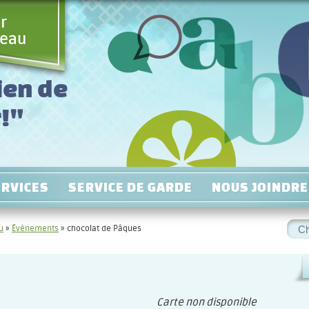
r
neau
ien de
!"
ERVICES
SERVICE DE GARDE
NOUS JOINDRE
Rec
u
»
Évènements
»
chocolat de Pâques
:
Carte non disponible