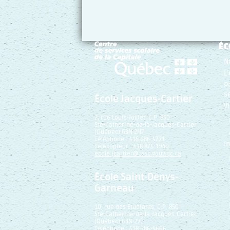
ÉC
N
L
P
s
École Jacques-Cartier
V
7, rue Louis-Jolliet, C.P. 850
Ste-Catherine-de-la-Jacques-Cartier
(Québec) G3N 2N7
Téléphone : 418 686-4721
I
Télécopieur : 418 875-1940
ecole.jcartier@cssc.gouv.qc.ca
École Saint-Denys-
Garneau
10, rue des Étudiants, C.P. 850
Ste-Catherine-de-la-Jacques-Cartier
(Québec) G3N 2V2
Téléphone : 418 686-4666