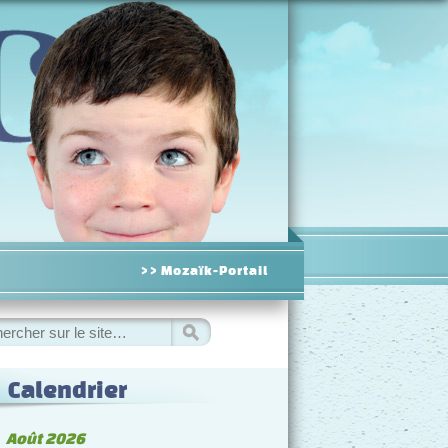
>> Mozaïk-Portail
hercher
Calendrier
◀
Août 2026
▷