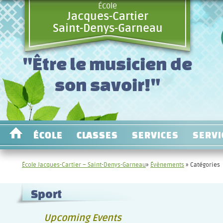
École
Jacques-Cartier
Saint-Denys-Garneau
"Être le musicien de
son savoir!"
ÉCOLE
CLASSES
SERVICES
SERVI
École Jacques-Cartier – Saint-Denys-Garneau
»
Évènements
» Catégories
Sport
Upcoming Events