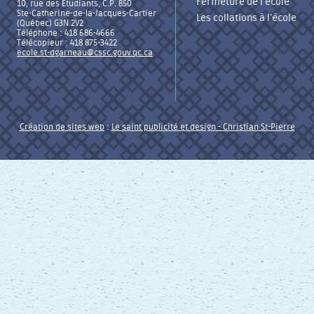
Fermeture de l’école
10, rue des Étudiants, C.P. 850
Ste-Catherine-de-la-Jacques-Cartier
Les collations à l’école
(Québec) G3N 2V2
Téléphone : 418 686-4666
Télécopieur : 418 875-3422
ecole.st-dgarneau@cssc.gouv.qc.ca
Création de sites web
:
Le saint publicité et design
- Christian St-Pierre